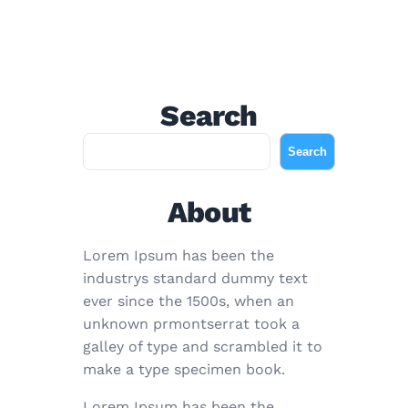
Search
S
Search
e
a
About
r
c
Lorem Ipsum has been the
h
industrys standard dummy text
ever since the 1500s, when an
unknown prmontserrat took a
galley of type and scrambled it to
make a type specimen book.
Lorem Ipsum has been the