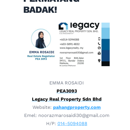
BADAK!
EMMA ROSAIDI
PEA3093
Legacy Real Property Sdn Bhd
Website:
pahangproperty.com
Emel: noorazmarosaidi30@gmail.com
H/P:
014-5094088